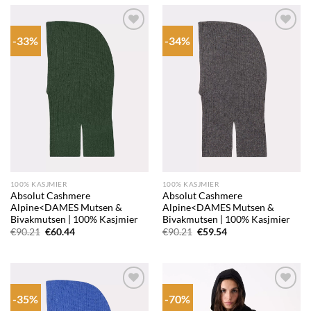
-33%
-34%
Add to
Add to
wishlist
wishlist
100% KASJMIER
100% KASJMIER
Absolut Cashmere
Absolut Cashmere
Alpine<DAMES Mutsen &
Alpine<DAMES Mutsen &
Bivakmutsen | 100% Kasjmier
Bivakmutsen | 100% Kasjmier
Oorspronkelijke
Huidige
Oorspronkelijke
Huidige
€
90.21
€
60.44
€
90.21
€
59.54
prijs
prijs
prijs
prijs
was:
is:
was:
is:
€90.21.
€60.44.
€90.21.
€59.54.
-35%
-70%
Add to
Add to
wishlist
wishlist