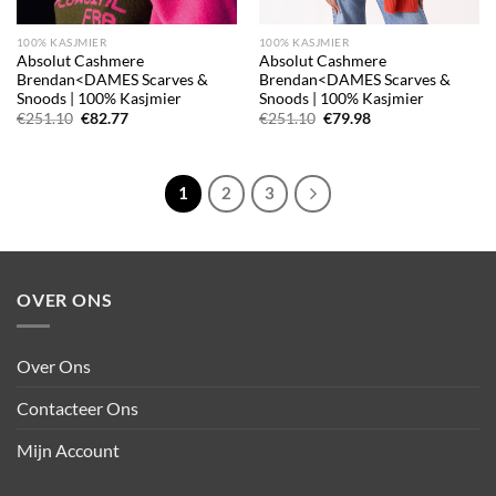
100% KASJMIER
100% KASJMIER
Absolut Cashmere
Absolut Cashmere
Brendan<DAMES Scarves &
Brendan<DAMES Scarves &
Snoods | 100% Kasjmier
Snoods | 100% Kasjmier
Oorspronkelijke
Huidige
Oorspronkelijke
Huidige
€
251.10
€
82.77
€
251.10
€
79.98
prijs
prijs
prijs
prijs
was:
is:
was:
is:
€251.10.
€82.77.
€251.10.
€79.98.
1
2
3
OVER ONS
Over Ons
Contacteer Ons
Mijn Account