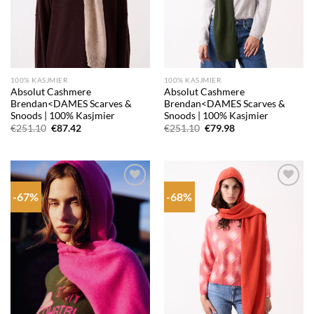
100% KASJMIER
100% KASJMIER
Absolut Cashmere
Absolut Cashmere
Brendan<DAMES Scarves &
Brendan<DAMES Scarves &
Snoods | 100% Kasjmier
Snoods | 100% Kasjmier
Oorspronkelijke
Huidige
Oorspronkelijke
Huidige
€
251.10
€
87.42
€
251.10
€
79.98
prijs
prijs
prijs
prijs
was:
is:
was:
is:
€251.10.
€87.42.
€251.10.
€79.98.
-67%
-68%
Add to
Add to
wishlist
wishlist