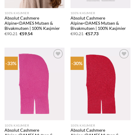
100% KASJMIER
100% KASJMIER
Absolut Cashmere
Absolut Cashmere
Alpine<DAMES Mutsen &
Alpine<DAMES Mutsen &
Bivakmutsen | 100% Kasjmier
Bivakmutsen | 100% Kasjmier
Oorspronkelijke
Huidige
Oorspronkelijke
Huidige
€
90.21
€
59.54
€
90.21
€
57.73
prijs
prijs
prijs
prijs
was:
is:
was:
is:
€90.21.
€59.54.
€90.21.
€57.73.
-33%
-30%
Add to
Add to
wishlist
wishlist
100% KASJMIER
100% KASJMIER
Absolut Cashmere
Absolut Cashmere