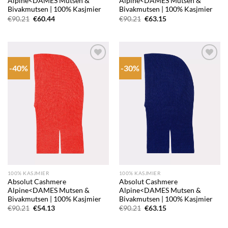
Alpine<DAMES Mutsen &
Alpine<DAMES Mutsen &
Bivakmutsen | 100% Kasjmier
Bivakmutsen | 100% Kasjmier
Oorspronkelijke
Huidige
Oorspronkelijke
Huidige
€
90.21
€
60.44
€
90.21
€
63.15
prijs
prijs
prijs
prijs
was:
is:
was:
is:
€90.21.
€60.44.
€90.21.
€63.15.
-40%
-30%
Add to
Add to
wishlist
wishlist
100% KASJMIER
100% KASJMIER
Absolut Cashmere
Absolut Cashmere
Alpine<DAMES Mutsen &
Alpine<DAMES Mutsen &
Bivakmutsen | 100% Kasjmier
Bivakmutsen | 100% Kasjmier
Oorspronkelijke
Huidige
Oorspronkelijke
Huidige
€
90.21
€
54.13
€
90.21
€
63.15
prijs
prijs
prijs
prijs
was:
is:
was:
is:
€90.21.
€54.13.
€90.21.
€63.15.