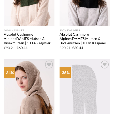
100% KASJMIER
100% KASJMIER
Absolut Cashmere
Absolut Cashmere
Alpine<DAMES Mutsen &
Alpine<DAMES Mutsen &
Bivakmutsen | 100% Kasjmier
Bivakmutsen | 100% Kasjmier
Oorspronkelijke
Huidige
Oorspronkelijke
Huidige
€
90.21
€
60.44
€
90.21
€
60.44
prijs
prijs
prijs
prijs
was:
is:
was:
is:
€90.21.
€60.44.
€90.21.
€60.44.
-34%
-36%
Add to
Add to
wishlist
wishlist