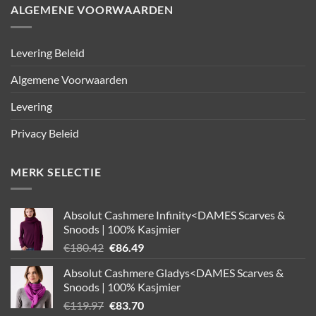
ALGEMENE VOORWAARDEN
Levering Beleid
Algemene Voorwaarden
Levering
Privacy Beleid
MERK SELECTIE
Absolut Cashmere Infinity<DAMES Scarves &
Snoods | 100% Kasjmier
Oorspronkelijke
Huidige
€
180.42
€
86.49
prijs
prijs
Absolut Cashmere Gladys<DAMES Scarves &
was:
is:
Snoods | 100% Kasjmier
€180.42.
€86.49.
Oorspronkelijke
Huidige
€
119.97
€
83.70