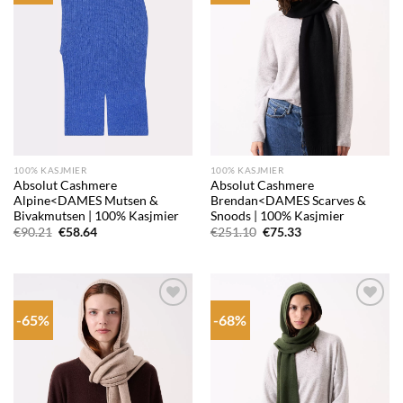
100% KASJMIER
100% KASJMIER
Absolut Cashmere
Absolut Cashmere
Alpine<DAMES Mutsen &
Brendan<DAMES Scarves &
Bivakmutsen | 100% Kasjmier
Snoods | 100% Kasjmier
Oorspronkelijke
Huidige
Oorspronkelijke
Huidige
€
90.21
€
58.64
€
251.10
€
75.33
prijs
prijs
prijs
prijs
was:
is:
was:
is:
€90.21.
€58.64.
€251.10.
€75.33.
-65%
-68%
Add to
Add to
wishlist
wishlist