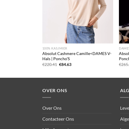
+
+
100% KASJMIER
DAME
 Alicia<DAMES V-
Absolut Cashmere Camille<DAMES V-
Abso
er
Hals | Poncho'S
Ponc
elijke
idige
Oorspronkelijke
Huidige
€
220.41
€
84.63
€
265
js
prijs
prijs
was:
is:
5.33.
€220.41.
€84.63.
OVER ONS
AL
Over Ons
Leve
Contacteer Ons
Alg