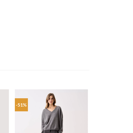
-51%
 to
Add to
list
wishlist