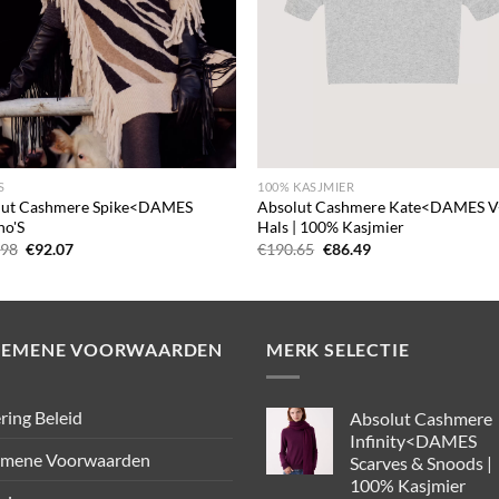
+
S
100% KASJMIER
lut Cashmere Spike<DAMES
Absolut Cashmere Kate<DAMES V
ho'S
Hals | 100% Kasjmier
Oorspronkelijke
Huidige
Oorspronkelijke
Huidige
.98
€
92.07
€
190.65
€
86.49
prijs
prijs
prijs
prijs
was:
is:
was:
is:
€265.98.
€92.07.
€190.65.
€86.49.
GEMENE VOORWAARDEN
MERK SELECTIE
ring Beleid
Absolut Cashmere
Infinity<DAMES
emene Voorwaarden
Scarves & Snoods |
100% Kasjmier