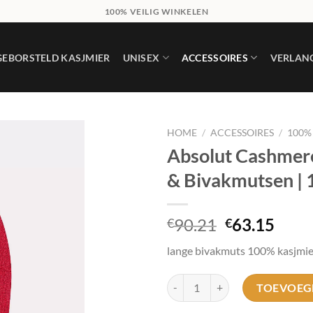
100% VEILIG WINKELEN
GEBORSTELD KASJMIER
UNISEX
ACCESSOIRES
VERLANG
HOME
/
ACCESSOIRES
/
100%
Absolut Cashme
Add to
& Bivakmutsen |
wishlist
Oorspronke
Huid
90.21
63.15
€
€
prijs
prijs
lange bivakmuts 100% kasjmie
was:
is:
€90.21.
€63.
Absolut Cashmere Alpine<DAMES 
TOEVOEG