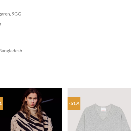
garen, 9GG
n
 Bangladesh.
%
-51%
Add to
Add
wishlist
wish