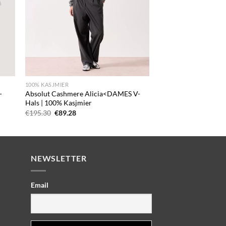
+
100% KASJMIER
-
Absolut Cashmere Alicia<DAMES V-
Hals | 100% Kasjmier
Oorspronkelijke
Huidige
€
195.30
€
89.28
prijs
prijs
was:
is:
€195.30.
€89.28.
NEWSLETTER
Email