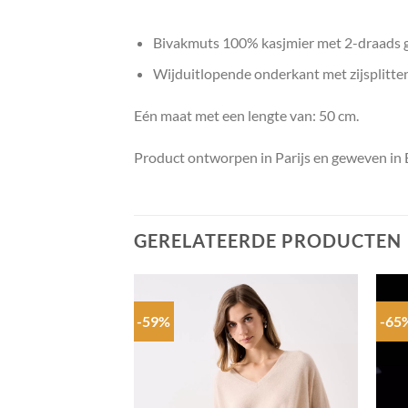
Bivakmuts 100% kasjmier met 2-draads 
Wijduitlopende onderkant met zijsplitte
Eén maat met een lengte van: 50 cm.
Product ontworpen in Parijs en geweven in
GERELATEERDE PRODUCTEN
-59%
-65
Add to
Add to
wishlist
wishlist