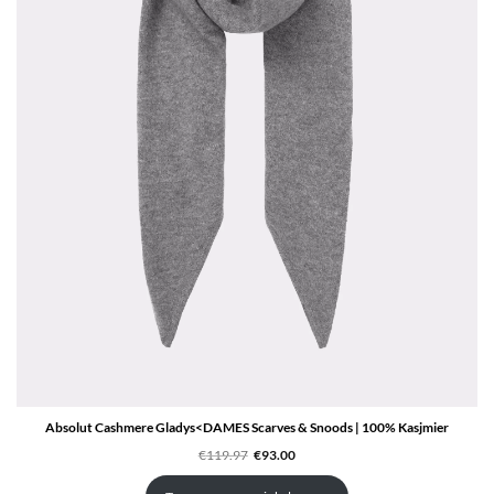
Absolut Cashmere Gladys<DAMES Scarves & Snoods | 100% Kasjmier
Oorspronkelijke
Huidige
€
119.97
€
93.00
prijs
prijs
was:
is:
€119.97.
€93.00.