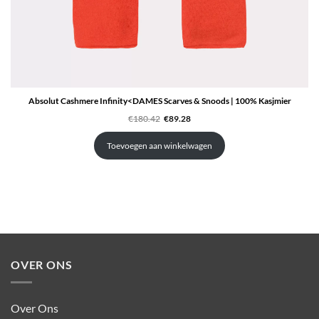
Absolut Cashmere Infinity<DAMES Scarves & Snoods | 100% Kasjmier
Oorspronkelijke
Huidige
€
180.42
€
89.28
prijs
prijs
was:
is:
€180.42.
€89.28.
Toevoegen aan winkelwagen
OVER ONS
Over Ons