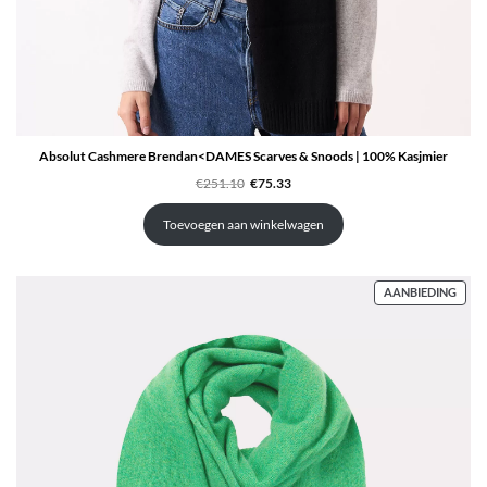
Absolut Cashmere Brendan<DAMES Scarves & Snoods | 100% Kasjmier
Oorspronkelijke
Huidige
€
251.10
€
75.33
prijs
prijs
was:
is:
€251.10.
€75.33.
Toevoegen aan winkelwagen
PRO
AANBIEDING
IN
DE
UITV