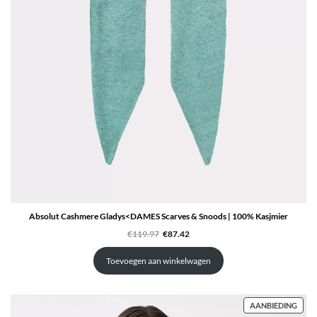
Absolut Cashmere Gladys<DAMES Scarves & Snoods | 100% Kasjmier
Oorspronkelijke
Huidige
€
119.97
€
87.42
prijs
prijs
was:
is:
€119.97.
€87.42.
Toevoegen aan winkelwagen
PRO
AANBIEDING
IN