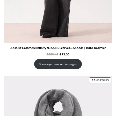
Absolut Cashmere Infinity<DAMES Scarves & Snoods | 100% Kasjmier
Oorspronkelijke
Huidige
€
180.42
€
93.00
prijs
prijs
was:
is:
€180.42.
€93.00.
Toevoegen aan winkelwagen
PRO
AANBIEDING
IN
DE
UITV