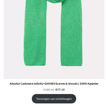
Absolut Cashmere Infinity<DAMES Scarves & Snoods | 100% Kasjmier
Oorspronkelijke
Huidige
€
180.42
€
77.19
prijs
prijs
was:
is:
€180.42.
€77.19.
Toevoegen aan winkelwagen