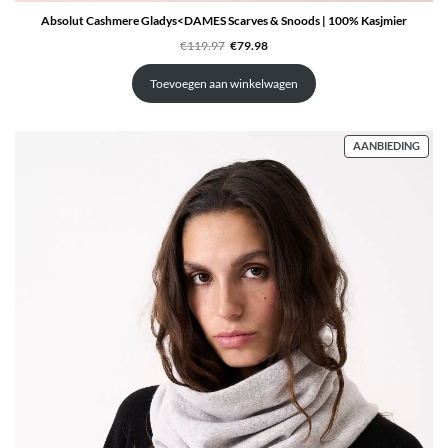
Absolut Cashmere Gladys<DAMES Scarves & Snoods | 100% Kasjmier
Oorspronkelijke
Huidige
€
119.97
€
79.98
prijs
prijs
was:
is:
€119.97.
€79.98.
Toevoegen aan winkelwagen
PRO
AANBIEDING
IN
DE
UITV