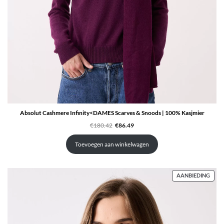
Absolut Cashmere Infinity<DAMES Scarves & Snoods | 100% Kasjmier
Oorspronkelijke
Huidige
€
180.42
€
86.49
prijs
prijs
was:
is:
€180.42.
€86.49.
Toevoegen aan winkelwagen
PRO
AANBIEDING
IN
DE
UITV