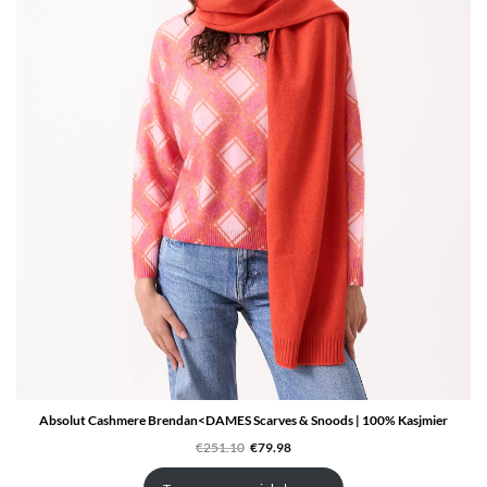
Absolut Cashmere Brendan<DAMES Scarves & Snoods | 100% Kasjmier
Oorspronkelijke
Huidige
€
251.10
€
79.98
prijs
prijs
was:
is:
€251.10.
€79.98.