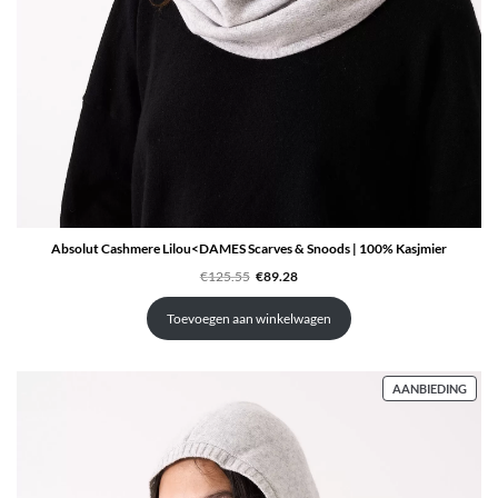
Absolut Cashmere Lilou<DAMES Scarves & Snoods | 100% Kasjmier
Oorspronkelijke
Huidige
€
125.55
€
89.28
prijs
prijs
was:
is:
€125.55.
€89.28.
Toevoegen aan winkelwagen
PRO
AANBIEDING
IN
DE
UITV