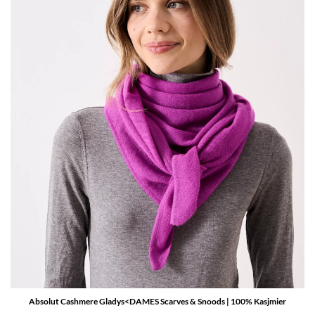
Absolut Cashmere Gladys<DAMES Scarves & Snoods | 100% Kasjmier