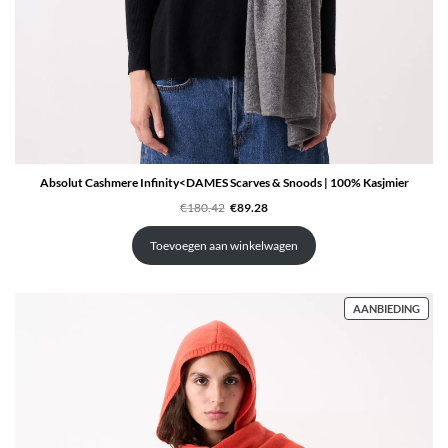
Absolut Cashmere Infinity<DAMES Scarves & Snoods | 100% Kasjmier
Oorspronkelijke
Huidige
€
180.42
€
89.28
prijs
prijs
was:
is:
€180.42.
€89.28.
Toevoegen aan winkelwagen
PRO
AANBIEDING
IN
DE
UITV