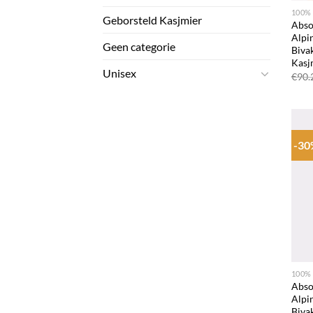
100%
Geborsteld Kasjmier
Abso
Alpi
Geen categorie
Biva
Kasj
Unisex
€
90.
-3
+
100%
Abso
Alpi
Biva