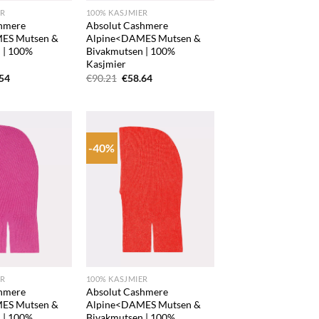
ER
100% KASJMIER
hmere
Absolut Cashmere
ES Mutsen &
Alpine<DAMES Mutsen &
 | 100%
Bivakmutsen | 100%
Kasjmier
pronkelijke
Huidige
Oorspronkelijke
Huidige
.54
€
90.21
€
58.64
prijs
prijs
prijs
is:
was:
is:
21.
€59.54.
€90.21.
€58.64.
-40%
Add to
Add to
wishlist
wishlist
+
ER
100% KASJMIER
hmere
Absolut Cashmere
ES Mutsen &
Alpine<DAMES Mutsen &
 | 100%
Bivakmutsen | 100%