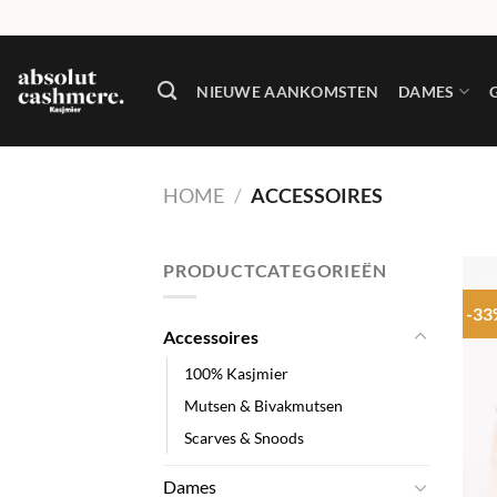
Skip
to
content
NIEUWE AANKOMSTEN
DAMES
HOME
/
ACCESSOIRES
PRODUCTCATEGORIEËN
-3
Accessoires
100% Kasjmier
Mutsen & Bivakmutsen
Scarves & Snoods
+
Dames