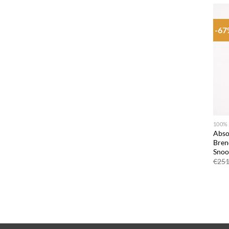
-6
+
100%
Abso
Bren
Snoo
€
251