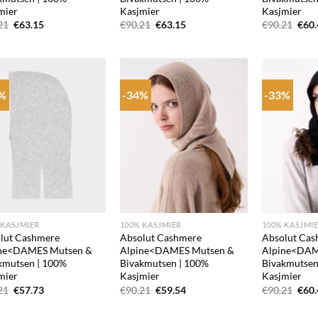
mier
Kasjmier
Kasjmier
Oorspronkelijke
Huidige
Oorspronkelijke
Huidige
Oors
21
€
63.15
€
90.21
€
63.15
€
90.21
€
60
prijs
prijs
prijs
prijs
prijs
was:
is:
was:
is:
was:
€90.21.
€63.15.
€90.21.
€63.15.
€90.
6%
-34%
-33%
Add to
Add to
wishlist
wishlist
+
+
 KASJMIER
100% KASJMIER
100% KASJMI
lut Cashmere
Absolut Cashmere
Absolut Cas
ne<DAMES Mutsen &
Alpine<DAMES Mutsen &
Alpine<DAM
kmutsen | 100%
Bivakmutsen | 100%
Bivakmutsen
mier
Kasjmier
Kasjmier
Oorspronkelijke
Huidige
Oorspronkelijke
Huidige
Oors
21
€
57.73
€
90.21
€
59.54
€
90.21
€
60
prijs
prijs
prijs
prijs
prijs
was:
is:
was:
is:
was: