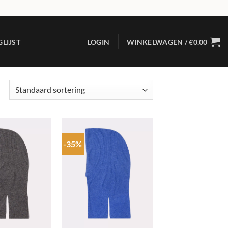
LIJST
LOGIN
WINKELWAGEN /
€
0.00
-35%
Add to
Add to
wishlist
wishlist
+