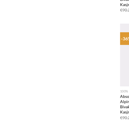
Kasj
€
90.
-3
+
100%
Abso
Alpi
Biva
Kasj
€
90.