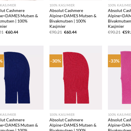
 KASJMIER
100% KASJMIER
100% KASJMI
lut Cashmere
Absolut Cashmere
Absolut Cas
ne<DAMES Mutsen &
Alpine<DAMES Mutsen &
Alpine<DAM
kmutsen | 100%
Bivakmutsen | 100%
Bivakmutsen
mier
Kasjmier
Kasjmier
Oorspronkelijke
Huidige
Oorspronkelijke
Huidige
Oors
21
€
60.44
€
90.21
€
60.44
€
90.21
€
59
prijs
prijs
prijs
prijs
prijs
was:
is:
was:
is:
was:
€90.21.
€60.44.
€90.21.
€60.44.
€90.
0%
-30%
-33%
Add to
Add to
wishlist
wishlist
+
+
 KASJMIER
100% KASJMIER
100% KASJMI
lut Cashmere
Absolut Cashmere
Absolut Cas
ne<DAMES Mutsen &
Alpine<DAMES Mutsen &
Alpine<DAM
kmutsen | 100%
Bivakmutsen | 100%
Bivakmutsen