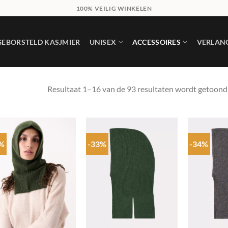
100% VEILIG WINKELEN
GEBORSTELD KASJMIER
UNISEX
ACCESSOIRES
VERLANG
Resultaat 1–16 van de 93 resultaten wordt getoond
3%
-33%
-34%
Add to
Add to
wishlist
wishlist
+
+