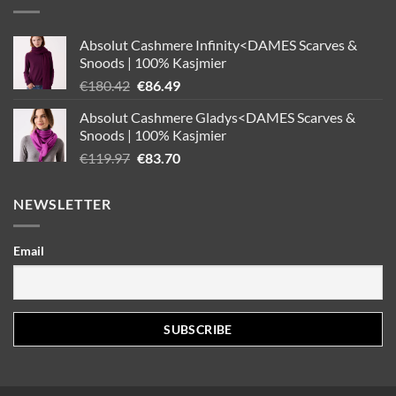
Absolut Cashmere Infinity<DAMES Scarves &
Snoods | 100% Kasjmier
Oorspronkelijke
Huidige
€
180.42
€
86.49
prijs
prijs
Absolut Cashmere Gladys<DAMES Scarves &
was:
is:
Snoods | 100% Kasjmier
€180.42.
€86.49.
Oorspronkelijke
Huidige
€
119.97
€
83.70
prijs
prijs
was:
is:
NEWSLETTER
€119.97.
€83.70.
Email