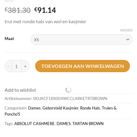
Oorspronkelijke
Huidige
381.30
91.14
€
€
prijs
prijs
trui met ronde hals van wol en kasjmier
was:
is:
€381.30.
€91.14.
WISSEN
Maat
Absolut Cashmere Clarke<DAMES Ronde Hals | Geborsteld Kasjmier 
TOEVOEGEN AAN WINKELWAGEN
Add to wishlist
Artikelnummer:
SKUACF188004WCCLARKETRTBROWN
Categorieën:
Dames
,
Geborsteld Kasjmier
,
Ronde Hals
,
Truien &
Poncho'S
Tags:
ABSOLUT CASHMERE
,
DAMES
,
TARTAN BROWN