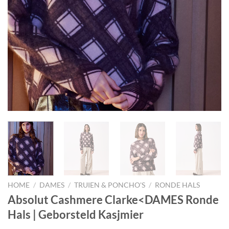
HOME
/
DAMES
/
TRUIEN & PONCHO'S
/
RONDE HALS
Absolut Cashmere Clarke<DAMES Ronde
Hals | Geborsteld Kasjmier