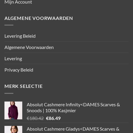
Mijn Account
ALGEMENE VOORWAARDEN
Levering Beleid
Algemene Voorwaarden
Levering
Privacy Beleid
MERK SELECTIE
Absolut Cashmere Infinity<DAMES Scarves &
Snoods | 100% Kasjmier
Oorspronkelijke
Huidige
€
180.42
€
86.49
prijs
prijs
Absolut Cashmere Gladys<DAMES Scarves &
was:
is: