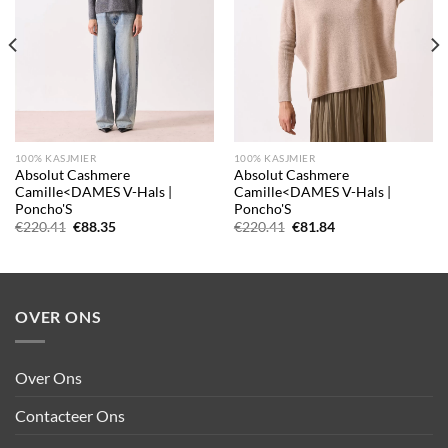
100% KASJMIER
100% KASJMIER
Absolut Cashmere
Absolut Cashmere
Camille<DAMES V-Hals |
Camille<DAMES V-Hals |
Poncho'S
Poncho'S
Oorspronkelijke
Huidige
Oorspronkelijke
Huidige
€
220.41
€
88.35
€
220.41
€
81.84
prijs
prijs
prijs
prijs
was:
is:
was:
is:
€220.41.
€88.35.
€220.41.
€81.84.
OVER ONS
Over Ons
Contacteer Ons