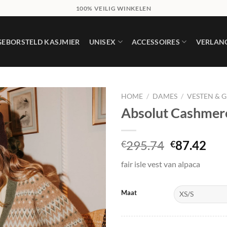
100% VEILIG WINKELEN
GEBORSTELD KASJMIER
UNISEX
ACCESSOIRES
VERLANG
HOME
/
DAMES
/
VESTEN & G
Absolut Cashme
Add to
wishlist
Oorspronk
Hui
295.74
87.42
€
€
prijs
prij
fair isle vest van alpaca
was:
is:
€295.74.
€87
Maat