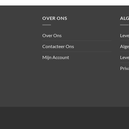
8.35.
€301.32.
€78.12.
OVER ONS
AL
Over Ons
Leve
Contacteer Ons
Alg
Mijn Account
Leve
Priv