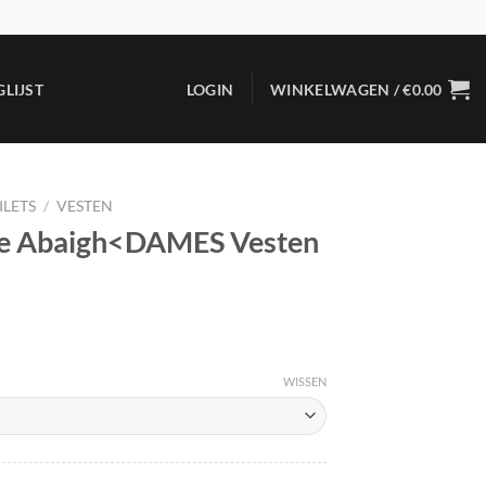
LIJST
LOGIN
WINKELWAGEN /
€
0.00
ILETS
/
VESTEN
re Abaigh<DAMES Vesten
elijke
dige
s
.42.
WISSEN