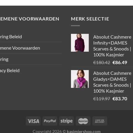
€251.10.
€79.98.
€220.41.
€84.63.
GEMENE VOORWAARDEN
MERK SELECTIE
ring Beleid
Absolut Cashmere
Infinity<DAMES
emene Voorwaarden
Scarves & Snoods |
100% Kasjmier
ring
Oorspronk
Hu
€
180.42
€
86.49
prijs
pri
acy Beleid
Absolut Cashmere
was:
is:
Gladys<DAMES
€180.42.
€8
Scarves & Snoods |
100% Kasjmier
Oorspronk
Hu
€
119.97
€
83.70
prijs
pri
was:
is:
€119.97.
€8
Copyright 2026 ©
kasjmiershop.com