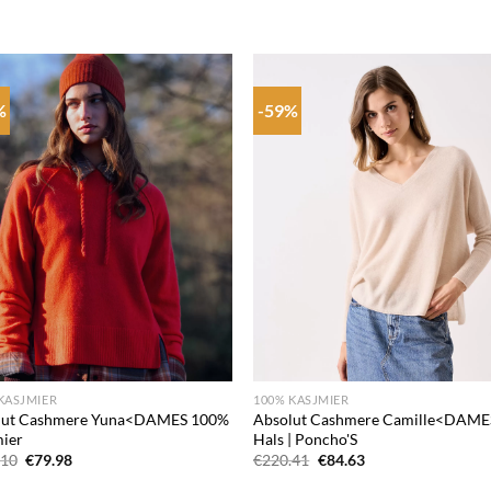
%
-59%
Add to
Add
wishlist
wish
+
KASJMIER
100% KASJMIER
lut Cashmere Yuna<DAMES 100%
Absolut Cashmere Camille<DAME
mier
Hals | Poncho'S
Oorspronkelijke
Huidige
Oorspronkelijke
Huidige
.10
€
79.98
€
220.41
€
84.63
prijs
prijs
prijs
prijs
was:
is:
was:
is: