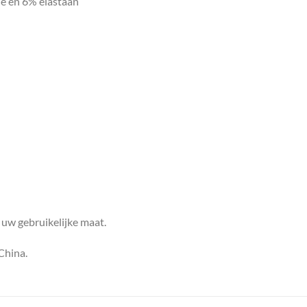
e en 6% elastaan
 uw gebruikelijke maat.
China.