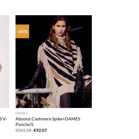
-65%
 to
Add to
list
wishlist
+
DAMES
S V-
Absolut Cashmere Spike<DAMES
Poncho'S
Oorspronkelijke
Huidige
€
265.98
€
92.07
prijs
prijs
was:
is: