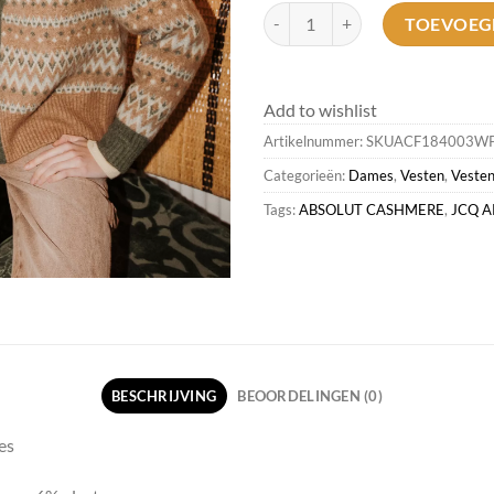
Absolut Cashmere Abaigh<DAMES
TOEVOEG
Add to wishlist
Artikelnummer:
SKUACF184003W
Categorieën:
Dames
,
Vesten
,
Vesten
Tags:
ABSOLUT CASHMERE
,
JCQ 
BESCHRIJVING
BEOORDELINGEN (0)
es