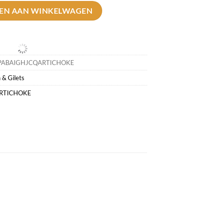
 Vesten aantal
EN AAN WINKELWAGEN
PABAIGHJCQARTICHOKE
 & Gilets
ARTICHOKE